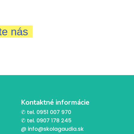
te nás
Kontaktné informácie
✆ tel. 0951 007 970
✆ tel. 0907 178 245
@ info@skolagaudia.sk