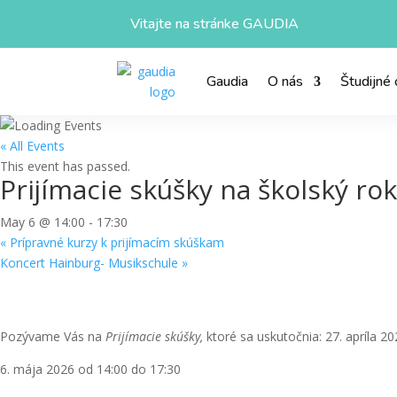
Vitajte na stránke GAUDIA
Gaudia
O nás
Študijné
« All Events
This event has passed.
Prijímacie skúšky na školský ro
May 6 @ 14:00
-
17:30
«
Prípravné kurzy k prijímacím skúškam
Koncert Hainburg- Musikschule
»
Pozývame Vás na
Prijímacie skúšky,
ktoré sa uskutočnia: 27. apríla 
6. mája 2026 od 14:00 do 17:30